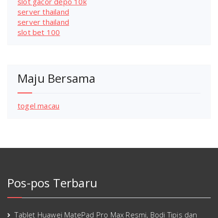
slot gacor depo 10k
server thailand
server thailand
slot bet 100
Maju Bersama
togel macau
Pos-pos Terbaru
Tablet Huawei MatePad Pro Max Resmi, Bodi Tipis dan