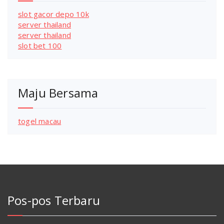
slot gacor depo 10k
server thailand
server thailand
slot bet 100
Maju Bersama
togel macau
Pos-pos Terbaru