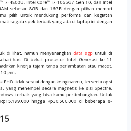
7-4800U, Intel Core™ i7-1065G7 Gen 10, dan Intel
RAM sebesar 8GB dan 16GB dengan pilihan memori
mu pilih untuk mendukung performa dan kegiatan
mati segala spek terbaik yang ada di laptop ini dengan
tuk di lihat, namun menyenangkan
data sgp
untuk di
hari-hari. Di bekali prosesor Intel Generasi ke-11
hadirkan kinerja tajam tanpa perlambatan atau macet.
 10 jam.
usi FHD tidak sesuai dengan keinginanmu, tersedia opsi
us, yang menempel secara magnetis ke sisi Spectre.
indows terbaik yang bisa kamu pertimbangkan. Untuk
ri Rp15.199.000 hingga Rp36.500.000 di beberapa e-
G15