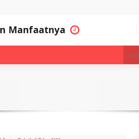
an Manfaatnya
Search
for: