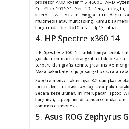
prosesor AMD Ryzen™ 5-4500U, AMD Ryzen™ 
Core™ i5-1035G1 Gen 10. Dengan begitu, 
internal SSD 512GB hingga 1TB dapat ka
multimedia atau multitasking. Kamu bisa menik
harga mulai dari Rp10 juta – Rp13 jutaan.
4. HP Spectre x360 14
HP Spectre x360 14 tidak hanya cantik un
gunakan menjadi perangkat untuk bekerja se
terbaru dan grafis terintegrasi Iris Xe meng
Masa pakai baterai juga sangat baik, rata-rata
Spectre menyertakan layar 3:2 dan jika resol
OLED dan 1.000-nit. Apalagi ada paket styl
Secara keseluruhan, ini merupakan laptop W
harganya, laptop ini di banderol mulai da
commerce Indonesia.
5. Asus ROG Zephyrus 