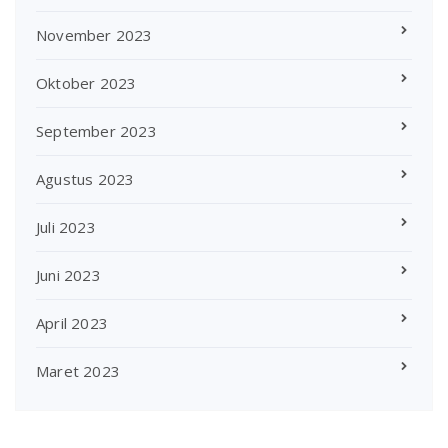
November 2023
Oktober 2023
September 2023
Agustus 2023
Juli 2023
Juni 2023
April 2023
Maret 2023