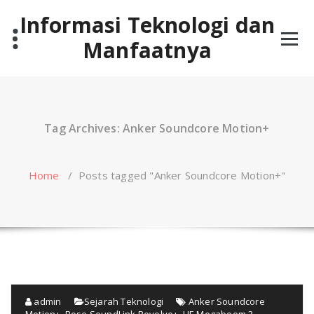
Skip
Informasi Teknologi dan
to
content
Manfaatnya
Tag Archives: Anker Soundcore Motion+
Home
/
Posts tagged "Anker Soundcore Motion+"
admin
Sejarah Teknologi
Anker Soundcore
Motion+
,
Bose SoundLink Revolve+
,
UE Megaboom 3