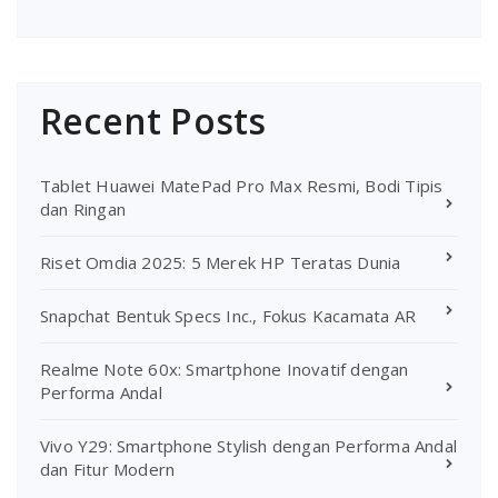
Recent Posts
Tablet Huawei MatePad Pro Max Resmi, Bodi Tipis
dan Ringan
Riset Omdia 2025: 5 Merek HP Teratas Dunia
Snapchat Bentuk Specs Inc., Fokus Kacamata AR
Realme Note 60x: Smartphone Inovatif dengan
Performa Andal
Vivo Y29: Smartphone Stylish dengan Performa Andal
dan Fitur Modern