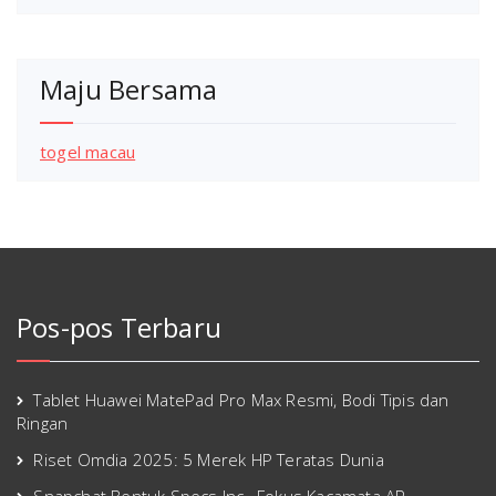
Maju Bersama
togel macau
Pos-pos Terbaru
Tablet Huawei MatePad Pro Max Resmi, Bodi Tipis dan
Ringan
Riset Omdia 2025: 5 Merek HP Teratas Dunia
Snapchat Bentuk Specs Inc., Fokus Kacamata AR